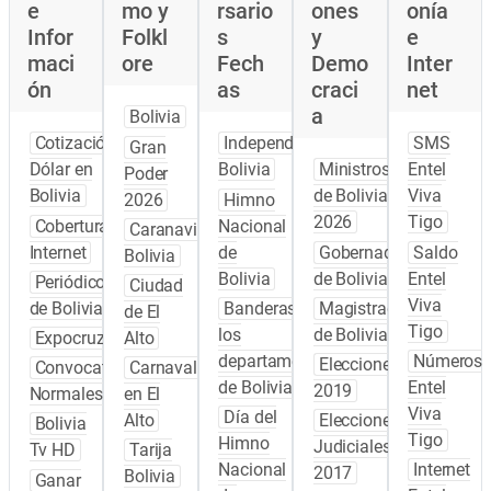
e
mo y
rsario
ones
onía
Infor
Folkl
s
y
e
maci
ore
Fech
Demo
Inter
ón
as
craci
net
a
Bolivia
Cotización
Independencia
SMS
Gran
Dólar en
Bolivia
Ministros
Entel
Poder
Bolivia
de Bolivia
Viva
2026
Himno
2026
Tigo
Cobertura
Nacional
Caranavi
Internet
de
Gobernadores
Saldo
Bolivia
Bolivia
de Bolivia
Entel
Periódicos
Ciudad
Viva
de Bolivia
Banderas de
Magistrados
de El
Tigo
los
de Bolivia
Expocruz
Alto
departamentos
Números
Elecciones
Convocatoria
Carnaval
de Bolivia
Entel
2019
Normales
en El
Viva
Día del
Alto
Elecciones
Bolivia
Tigo
Himno
Judiciales
Tv HD
Tarija
Nacional
Internet
2017
Bolivia
Ganar