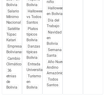
niño
Bolivia
Bolivia
Halloween
Salario
Halloween
en Bolivia
Mínimo
vs Todos
Día del
Nacional
Santos
Trabajo
Satélite
Platos
Navidad
Túpac
típicos
en
Katari
Bolivia
Bolivia
Empresas
Danzas
Semana
Bolivianas
típicas
Santa
Bolivia
Cambio
Año Nuevo
Climático
Entrada
Andino
Universitaria
36
Amazónico
etnias
Turismo
Todos
de
en
Santos
Bolivia
Bolivia