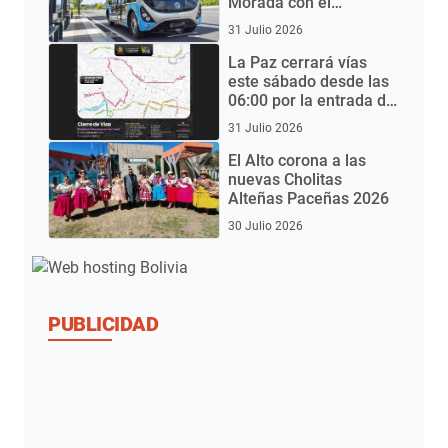
Morada con el
Aeropuerto de El Alto
31 Julio 2026
mediante buses
eléctricos
La Paz cerrará vías
este sábado desde las
06:00 por la entrada del
Gran Poder 2026
31 Julio 2026
El Alto corona a las
nuevas Cholitas
Alteñas Paceñas 2026
30 Julio 2026
PUBLICIDAD