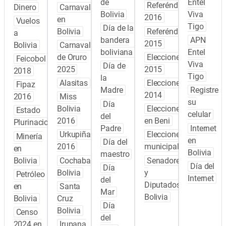
de
Entel
Referéndum
Dinero
Carnaval
Bolivia
Viva
2016
en
Vuelos
Tigo
Día de la
Bolivia
Referéndum
a
bandera
APN
2015
Bolivia
Carnaval
boliviana
Entel
de Oruro
Elecciones
Feicobol
Viva
Día de
2025
2015
2018
Tigo
la
Alasitas
Elecciones
Fipaz
Madre
Registre
2014
2016
Miss
su
Día
Bolivia
Elecciones
Estado
celular
del
2016
en Beni
Plurinacional
Padre
Internet
Urkupiña
Elecciones
Minería
en
Día del
2016
municipales
en
Bolivia
maestro
Bolivia
Cochabamba
Senadores
Día del
Día
Bolivia
y
Petróleo
Internet
del
Diputados
en
Santa
Mar
Bolivia
Bolivia
Cruz
Día
Bolivia
Censo
del
2024 en
Irupana