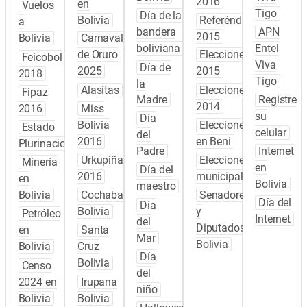
2016
en
Vuelos
Tigo
Día de la
Bolivia
Referéndum
a
bandera
APN
2015
Bolivia
Carnaval
boliviana
Entel
de Oruro
Elecciones
Feicobol
Viva
Día de
2025
2015
2018
Tigo
la
Alasitas
Elecciones
Fipaz
Madre
Registre
2014
2016
Miss
su
Día
Bolivia
Elecciones
Estado
celular
del
2016
en Beni
Plurinacional
Padre
Internet
Urkupiña
Elecciones
Minería
en
Día del
2016
municipales
en
Bolivia
maestro
Bolivia
Cochabamba
Senadores
Día del
Día
Bolivia
y
Petróleo
Internet
del
Diputados
en
Santa
Mar
Bolivia
Bolivia
Cruz
Día
Bolivia
Censo
del
2024 en
Irupana
niño
Bolivia
Bolivia