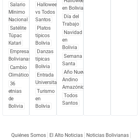
Halloween
Salario
Halloween
en Bolivia
Mínimo
vs Todos
Día del
Nacional
Santos
Trabajo
Satélite
Platos
Navidad
Túpac
típicos
en
Katari
Bolivia
Bolivia
Empresas
Danzas
Semana
Bolivianas
típicas
Santa
Bolivia
Cambio
Año Nuevo
Climático
Entrada
Andino
Universitaria
36
Amazónico
etnias
Turismo
Todos
de
en
Santos
Bolivia
Bolivia
Quiénes Somos
El Alto Noticias
Noticias Bolivianas