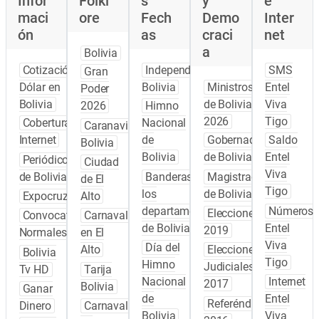
Infor
Folkl
s
y
e
maci
ore
Fech
Demo
Inter
ón
as
craci
net
a
Bolivia
Cotización
Independencia
SMS
Gran
Dólar en
Bolivia
Ministros
Entel
Poder
Bolivia
de Bolivia
Viva
2026
Himno
2026
Tigo
Cobertura
Nacional
Caranavi
Internet
de
Gobernadores
Saldo
Bolivia
Bolivia
de Bolivia
Entel
Periódicos
Ciudad
Viva
de Bolivia
Banderas de
Magistrados
de El
Tigo
los
de Bolivia
Expocruz
Alto
departamentos
Números
Elecciones
Convocatoria
Carnaval
de Bolivia
Entel
2019
Normales
en El
Viva
Día del
Alto
Elecciones
Bolivia
Tigo
Himno
Judiciales
Tv HD
Tarija
Nacional
Internet
2017
Bolivia
Ganar
de
Entel
Referéndum
Dinero
Carnaval
Bolivia
Viva