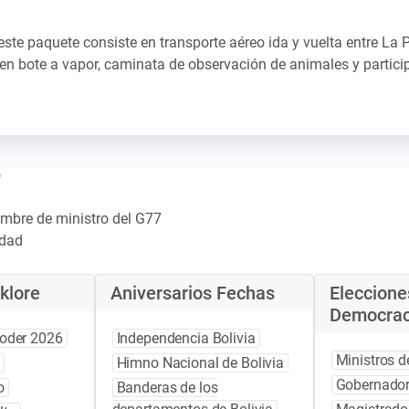
este paquete consiste en transporte aéreo ida y vuelta entre La
n bote a vapor, caminata de observación de animales y participa
o
umbre de ministro del G77
idad
klore
Aniversarios Fechas
Eleccione
Democrac
oder 2026
Independencia Bolivia
Ministros d
a
Himno Nacional de Bolivia
Gobernador
o
Banderas de los