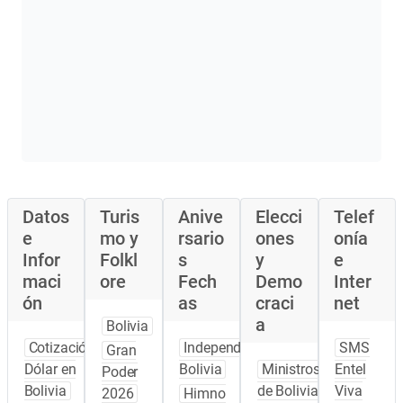
Datos
Turis
Anive
Elecci
Telef
e
mo y
rsario
ones
onía
Infor
Folkl
s
y
e
maci
ore
Fech
Demo
Inter
ón
as
craci
net
a
Bolivia
Cotización
Independencia
SMS
Gran
Dólar en
Bolivia
Ministros
Entel
Poder
Bolivia
de Bolivia
Viva
2026
Himno