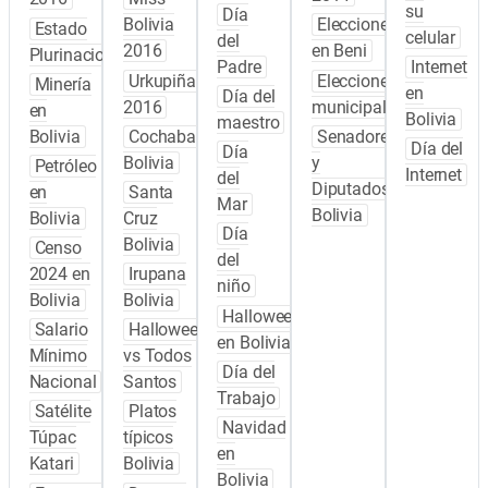
su
Día
Bolivia
Elecciones
Estado
celular
del
2016
en Beni
Plurinacional
Padre
Internet
Urkupiña
Elecciones
Minería
en
Día del
2016
municipales
en
Bolivia
maestro
Bolivia
Cochabamba
Senadores
Día del
Día
Bolivia
y
Petróleo
Internet
del
Diputados
en
Santa
Mar
Bolivia
Bolivia
Cruz
Día
Bolivia
Censo
del
2024 en
Irupana
niño
Bolivia
Bolivia
Halloween
Salario
Halloween
en Bolivia
Mínimo
vs Todos
Día del
Nacional
Santos
Trabajo
Satélite
Platos
Navidad
Túpac
típicos
en
Katari
Bolivia
Bolivia