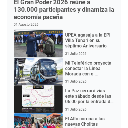
El Gran Poder 2026 reúne a
130.000 participantes y dinamiza la
economía paceña
01 Agosto 2026
UPEA agasaja a la EPI
Villa Tunari en su
séptimo Aniversario
31 Julio 2026
Mi Teleférico proyecta
conectar la Línea
Morada con el
Aeropuerto de El Alto
31 Julio 2026
mediante buses
eléctricos
La Paz cerrará vías
este sábado desde las
06:00 por la entrada del
Gran Poder 2026
31 Julio 2026
El Alto corona a las
nuevas Cholitas