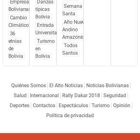
Empresas
Danzas
Semana
Bolivianas
típicas
Santa
Bolivia
Cambio
Año Nuevo
Climático
Entrada
Andino
Universitaria
36
Amazónico
etnias
Turismo
Todos
de
en
Santos
Bolivia
Bolivia
Quiénes Somos
El Alto Noticias
Noticias Bolivianas
Salud
Internacional
Rally Dakar 2018
Seguridad
Deportes
Contactos
Espectáculos
Turismo
Opinión
Política de privacidad