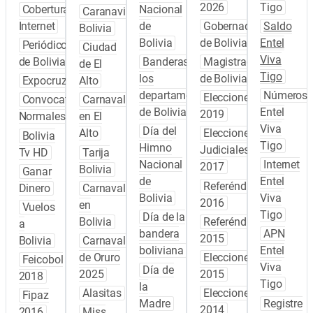
2026
Tigo
Cobertura
Nacional
Caranavi
Internet
de
Gobernadores
Saldo
Bolivia
Bolivia
de Bolivia
Entel
Periódicos
Ciudad
Viva
de Bolivia
Banderas de
Magistrados
de El
Tigo
los
de Bolivia
Expocruz
Alto
departamentos
Números
Elecciones
Convocatoria
Carnaval
de Bolivia
Entel
2019
Normales
en El
Viva
Día del
Alto
Elecciones
Bolivia
Tigo
Himno
Judiciales
Tv HD
Tarija
Nacional
Internet
2017
Bolivia
Ganar
de
Entel
Referéndum
Dinero
Carnaval
Bolivia
Viva
2016
en
Vuelos
Tigo
Día de la
Bolivia
Referéndum
a
bandera
APN
2015
Bolivia
Carnaval
boliviana
Entel
de Oruro
Elecciones
Feicobol
Viva
Día de
2025
2015
2018
Tigo
la
Alasitas
Elecciones
Fipaz
Madre
Registre
2014
2016
Miss