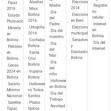
Alasitas
Elecciones
Fipaz
Madre
Registre
2014
2016
Miss
su
Día
Bolivia
Elecciones
Estado
celular
del
2016
en Beni
Plurinacional
Padre
Internet
Urkupiña
Elecciones
Minería
en
Día del
2016
municipales
en
Bolivia
maestro
Bolivia
Cochabamba
Senadores
Día del
Día
Bolivia
y
Petróleo
Internet
del
Diputados
en
Santa
Mar
Bolivia
Bolivia
Cruz
Día
Bolivia
Censo
del
2024 en
Irupana
niño
Bolivia
Bolivia
Halloween
Salario
Halloween
en Bolivia
Mínimo
vs Todos
Día del
Nacional
Santos
Trabajo
Satélite
Platos
Navidad
Túpac
típicos