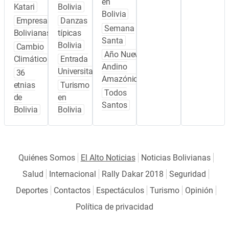
en
Katari
Bolivia
Bolivia
Empresas
Danzas
Semana
Bolivianas
típicas
Santa
Bolivia
Cambio
Año Nuevo
Climático
Entrada
Andino
Universitaria
36
Amazónico
etnias
Turismo
Todos
de
en
Santos
Bolivia
Bolivia
Quiénes Somos
El Alto Noticias
Noticias Bolivianas
Salud
Internacional
Rally Dakar 2018
Seguridad
Deportes
Contactos
Espectáculos
Turismo
Opinión
Política de privacidad