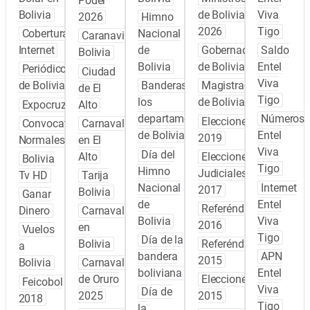
Poder
Bolivia
de Bolivia
Viva
2026
Himno
2026
Tigo
Cobertura
Nacional
Caranavi
Internet
de
Gobernadores
Saldo
Bolivia
Bolivia
de Bolivia
Entel
Periódicos
Ciudad
Viva
de Bolivia
Banderas de
Magistrados
de El
Tigo
los
de Bolivia
Expocruz
Alto
departamentos
Números
Elecciones
Convocatoria
Carnaval
de Bolivia
Entel
2019
Normales
en El
Viva
Día del
Alto
Elecciones
Bolivia
Tigo
Himno
Judiciales
Tv HD
Tarija
Nacional
Internet
2017
Bolivia
Ganar
de
Entel
Referéndum
Dinero
Carnaval
Bolivia
Viva
2016
en
Vuelos
Tigo
Día de la
Bolivia
Referéndum
a
bandera
APN
2015
Bolivia
Carnaval
boliviana
Entel
de Oruro
Elecciones
Feicobol
Viva
Día de
2025
2015
2018
Tigo
la