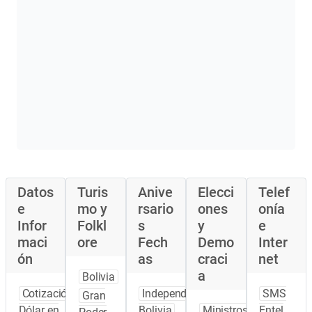
Datos
Turis
Anive
Elecci
Telef
e
mo y
rsario
ones
onía
Infor
Folkl
s
y
e
maci
ore
Fech
Demo
Inter
ón
as
craci
net
a
Bolivia
Cotización
Independencia
SMS
Gran
Dólar en
Bolivia
Ministros
Entel