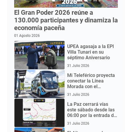
El Gran Poder 2026 reúne a
130.000 participantes y dinamiza la
economía paceña
01 Agosto 2026
UPEA agasaja a la EPI
Villa Tunari en su
séptimo Aniversario
31 Julio 2026
Mi Teleférico proyecta
conectar la Línea
Morada con el
Aeropuerto de El Alto
31 Julio 2026
mediante buses
eléctricos
La Paz cerrará vías
este sábado desde las
06:00 por la entrada del
Gran Poder 2026
31 Julio 2026