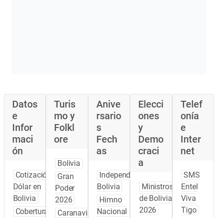
Datos
Turis
Anive
Elecci
Telef
e
mo y
rsario
ones
onía
Infor
Folkl
s
y
e
maci
ore
Fech
Demo
Inter
ón
as
craci
net
a
Bolivia
Cotización
Independencia
SMS
Gran
Dólar en
Bolivia
Ministros
Entel
Poder
Bolivia
de Bolivia
Viva
2026
Himno
2026
Tigo
Cobertura
Nacional
Caranavi