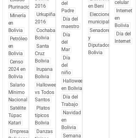
celular
del
2016
en Beni
Plurinacional
Padre
Internet
Urkupiña
Elecciones
Minería
en
Día del
2016
municipales
en
Bolivia
maestro
Bolivia
Cochabamba
Senadores
Día del
Día
Bolivia
y
Petróleo
Internet
del
Diputados
en
Santa
Mar
Bolivia
Bolivia
Cruz
Día
Bolivia
Censo
del
2024 en
Irupana
niño
Bolivia
Bolivia
Halloween
Salario
Halloween
en Bolivia
Mínimo
vs Todos
Día del
Nacional
Santos
Trabajo
Satélite
Platos
Navidad
Túpac
típicos
en
Katari
Bolivia
Bolivia
Empresas
Danzas
Semana