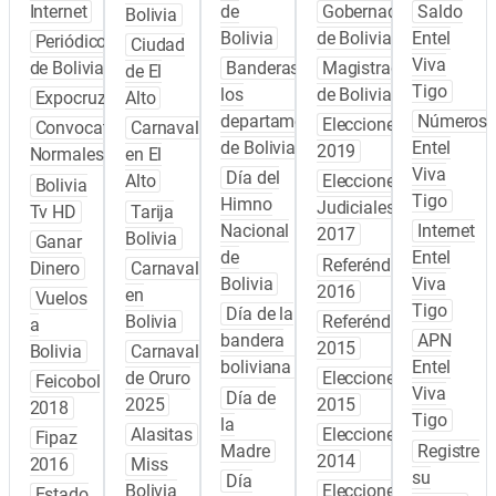
Internet
de
Gobernadores
Saldo
Bolivia
Bolivia
de Bolivia
Entel
Periódicos
Ciudad
Viva
de Bolivia
Banderas de
Magistrados
de El
Tigo
los
de Bolivia
Expocruz
Alto
departamentos
Números
Elecciones
Convocatoria
Carnaval
de Bolivia
Entel
2019
Normales
en El
Viva
Día del
Alto
Elecciones
Bolivia
Tigo
Himno
Judiciales
Tv HD
Tarija
Nacional
Internet
2017
Bolivia
Ganar
de
Entel
Referéndum
Dinero
Carnaval
Bolivia
Viva
2016
en
Vuelos
Tigo
Día de la
Bolivia
Referéndum
a
bandera
APN
2015
Bolivia
Carnaval
boliviana
Entel
de Oruro
Elecciones
Feicobol
Viva
Día de
2025
2015
2018
Tigo
la
Alasitas
Elecciones
Fipaz
Madre
Registre
2014
2016
Miss
su
Día
Bolivia
Elecciones
Estado