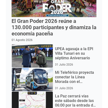
El Gran Poder 2026 reúne a
130.000 participantes y dinamiza la
economía paceña
01 Agosto 2026
UPEA agasaja a la EPI
Villa Tunari en su
séptimo Aniversario
31 Julio 2026
Mi Teleférico proyecta
conectar la Línea
Morada con el
Aeropuerto de El Alto
31 Julio 2026
mediante buses
eléctricos
La Paz cerrará vías
este sábado desde las
06:00 por la entrada del