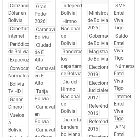
Cotización
Independencia
SMS
Gran
Dólar en
Bolivia
Ministros
Entel
Poder
Bolivia
de Bolivia
Viva
2026
Himno
2026
Tigo
Cobertura
Nacional
Caranavi
Internet
de
Gobernadores
Saldo
Bolivia
Bolivia
de Bolivia
Entel
Periódicos
Ciudad
Viva
de Bolivia
Banderas de
Magistrados
de El
Tigo
los
de Bolivia
Expocruz
Alto
departamentos
Números
Elecciones
Convocatoria
Carnaval
de Bolivia
Entel
2019
Normales
en El
Viva
Día del
Alto
Elecciones
Bolivia
Tigo
Himno
Judiciales
Tv HD
Tarija
Nacional
Internet
2017
Bolivia
Ganar
de
Entel
Referéndum
Dinero
Carnaval
Bolivia
Viva
2016
en
Vuelos
Tigo
Día de la
Bolivia
Referéndum
a
bandera
APN
2015
Bolivia
Carnaval
boliviana
Entel