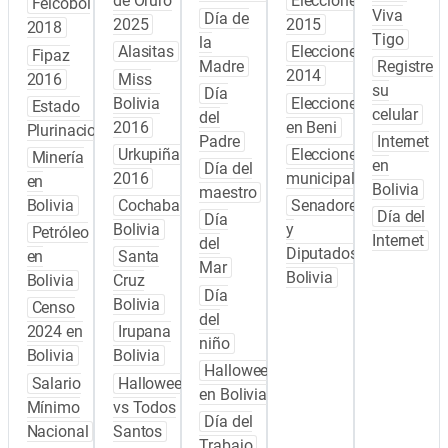
de Oruro
Elecciones
Feicobol
Viva
Día de
2025
2015
2018
Tigo
la
Alasitas
Elecciones
Fipaz
Madre
Registre
2014
2016
Miss
su
Día
Bolivia
Elecciones
Estado
celular
del
2016
en Beni
Plurinacional
Padre
Internet
Urkupiña
Elecciones
Minería
en
Día del
2016
municipales
en
Bolivia
maestro
Bolivia
Cochabamba
Senadores
Día del
Día
Bolivia
y
Petróleo
Internet
del
Diputados
en
Santa
Mar
Bolivia
Bolivia
Cruz
Día
Bolivia
Censo
del
2024 en
Irupana
niño
Bolivia
Bolivia
Halloween
Salario
Halloween
en Bolivia
Mínimo
vs Todos
Día del
Nacional
Santos
Trabajo