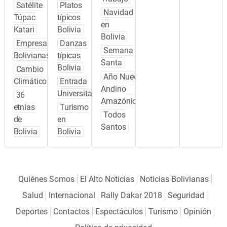
Satélite
Platos
Navidad
Túpac
típicos
en
Katari
Bolivia
Bolivia
Empresas
Danzas
Semana
Bolivianas
típicas
Santa
Bolivia
Cambio
Año Nuevo
Climático
Entrada
Andino
Universitaria
36
Amazónico
etnias
Turismo
Todos
de
en
Santos
Bolivia
Bolivia
Quiénes Somos
El Alto Noticias
Noticias Bolivianas
Salud
Internacional
Rally Dakar 2018
Seguridad
Deportes
Contactos
Espectáculos
Turismo
Opinión