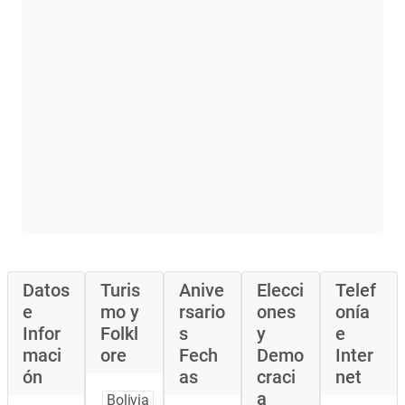
Datos
Turis
Anive
Elecci
Telef
e
mo y
rsario
ones
onía
Infor
Folkl
s
y
e
maci
ore
Fech
Demo
Inter
ón
as
craci
net
a
Bolivia