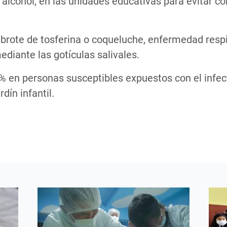
alcohol, en las unidades educativas para evitar co
 brote de tosferina o coqueluche, enfermedad resp
ediante las gotículas salivales.
0% en personas susceptibles expuestos con el infe
dín infantil.