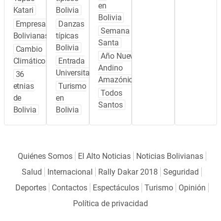
en
Katari
Bolivia
Bolivia
Empresas
Danzas
Semana
Bolivianas
típicas
Santa
Bolivia
Cambio
Año Nuevo
Climático
Entrada
Andino
Universitaria
36
Amazónico
etnias
Turismo
Todos
de
en
Santos
Bolivia
Bolivia
Quiénes Somos
El Alto Noticias
Noticias Bolivianas
Salud
Internacional
Rally Dakar 2018
Seguridad
Deportes
Contactos
Espectáculos
Turismo
Opinión
Política de privacidad