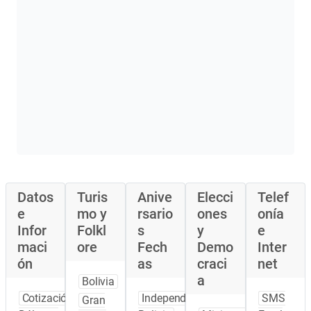
Datos
Turis
Anive
Elecci
Telef
e
mo y
rsario
ones
onía
Infor
Folkl
s
y
e
maci
ore
Fech
Demo
Inter
ón
as
craci
net
a
Bolivia
Cotización
Independencia
SMS
Gran