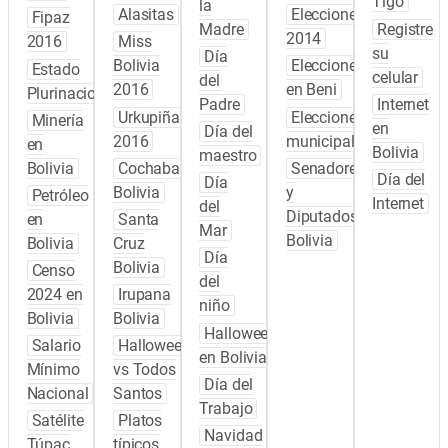
Tigo
la
Alasitas
Elecciones
Fipaz
Madre
Registre
2014
2016
Miss
su
Día
Bolivia
Elecciones
Estado
celular
del
2016
en Beni
Plurinacional
Padre
Internet
Urkupiña
Elecciones
Minería
en
Día del
2016
municipales
en
Bolivia
maestro
Bolivia
Cochabamba
Senadores
Día del
Día
Bolivia
y
Petróleo
Internet
del
Diputados
en
Santa
Mar
Bolivia
Bolivia
Cruz
Día
Bolivia
Censo
del
2024 en
Irupana
niño
Bolivia
Bolivia
Halloween
Salario
Halloween
en Bolivia
Mínimo
vs Todos
Día del
Nacional
Santos
Trabajo
Satélite
Platos
Navidad
Túpac
típicos