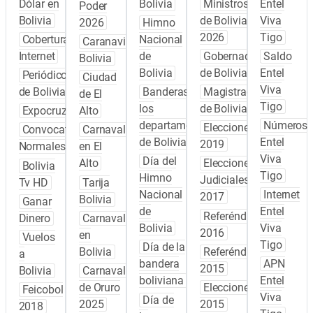
Dólar en
Bolivia
Ministros
Entel
Poder
Bolivia
de Bolivia
Viva
2026
Himno
2026
Tigo
Cobertura
Nacional
Caranavi
Internet
de
Gobernadores
Saldo
Bolivia
Bolivia
de Bolivia
Entel
Periódicos
Ciudad
Viva
de Bolivia
Banderas de
Magistrados
de El
Tigo
los
de Bolivia
Expocruz
Alto
departamentos
Números
Elecciones
Convocatoria
Carnaval
de Bolivia
Entel
2019
Normales
en El
Viva
Día del
Alto
Elecciones
Bolivia
Tigo
Himno
Judiciales
Tv HD
Tarija
Nacional
Internet
2017
Bolivia
Ganar
de
Entel
Referéndum
Dinero
Carnaval
Bolivia
Viva
2016
en
Vuelos
Tigo
Día de la
Bolivia
Referéndum
a
bandera
APN
2015
Bolivia
Carnaval
boliviana
Entel
de Oruro
Elecciones
Feicobol
Viva
Día de
2025
2015
2018