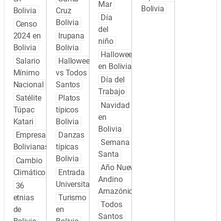
Mar
Bolivia
Bolivia
Cruz
Día
Bolivia
Censo
del
2024 en
Irupana
niño
Bolivia
Bolivia
Halloween
Salario
Halloween
en Bolivia
Mínimo
vs Todos
Día del
Nacional
Santos
Trabajo
Satélite
Platos
Navidad
Túpac
típicos
en
Katari
Bolivia
Bolivia
Empresas
Danzas
Semana
Bolivianas
típicas
Santa
Bolivia
Cambio
Año Nuevo
Climático
Entrada
Andino
Universitaria
36
Amazónico
etnias
Turismo
Todos
de
en
Santos