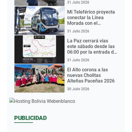
31 Julio 2026
Mi Teleférico proyecta
conectar la Línea
Morada con el
Aeropuerto de El Alto
31 Julio 2026
mediante buses
eléctricos
La Paz cerrará vías
este sábado desde las
06:00 por la entrada del
Gran Poder 2026
31 Julio 2026
El Alto corona a las
nuevas Cholitas
Alteñas Paceñas 2026
30 Julio 2026
PUBLICIDAD