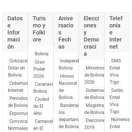
Datos
Turis
Anive
Elecci
Telef
e
mo y
rsario
ones
onía
Infor
Folkl
s
y
e
maci
ore
Fech
Demo
Inter
ón
as
craci
net
a
Bolivia
Cotización
Independencia
SMS
Gran
Dólar en
Bolivia
Ministros
Entel
Poder
Bolivia
de Bolivia
Viva
2026
Himno
2026
Tigo
Cobertura
Nacional
Caranavi
Internet
de
Gobernadores
Saldo
Bolivia
Bolivia
de Bolivia
Entel
Periódicos
Ciudad
Viva
de Bolivia
Banderas de
Magistrados
de El
Tigo
los
de Bolivia
Expocruz
Alto
departamentos
Números
Elecciones
Convocatoria
Carnaval
de Bolivia
Entel
2019
Normales
en El