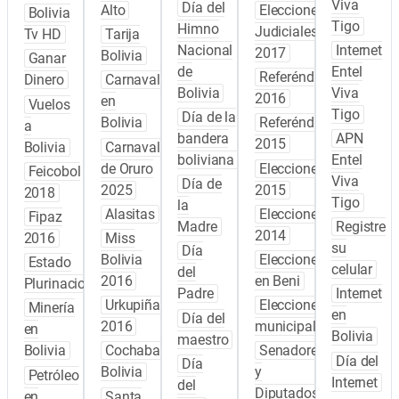
Viva
Día del
Alto
Elecciones
Bolivia
Tigo
Himno
Judiciales
Tv HD
Tarija
Nacional
Internet
2017
Bolivia
Ganar
de
Entel
Referéndum
Dinero
Carnaval
Bolivia
Viva
2016
en
Vuelos
Tigo
Día de la
Bolivia
Referéndum
a
bandera
APN
2015
Bolivia
Carnaval
boliviana
Entel
de Oruro
Elecciones
Feicobol
Viva
Día de
2025
2015
2018
Tigo
la
Alasitas
Elecciones
Fipaz
Madre
Registre
2014
2016
Miss
su
Día
Bolivia
Elecciones
Estado
celular
del
2016
en Beni
Plurinacional
Padre
Internet
Urkupiña
Elecciones
Minería
en
Día del
2016
municipales
en
Bolivia
maestro
Bolivia
Cochabamba
Senadores
Día del
Día
Bolivia
y
Petróleo
Internet
del
Diputados
en
Santa