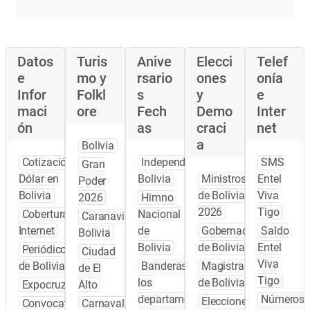
Datos
Turis
Anive
Elecci
Telef
e
mo y
rsario
ones
onía
Infor
Folkl
s
y
e
maci
ore
Fech
Demo
Inter
ón
as
craci
net
a
Bolivia
Cotización
Independencia
SMS
Gran
Dólar en
Bolivia
Ministros
Entel
Poder
Bolivia
de Bolivia
Viva
2026
Himno
2026
Tigo
Cobertura
Nacional
Caranavi
Internet
de
Gobernadores
Saldo
Bolivia
Bolivia
de Bolivia
Entel
Periódicos
Ciudad
Viva
de Bolivia
Banderas de
Magistrados
de El
Tigo
los
de Bolivia
Expocruz
Alto
departamentos
Números
Elecciones
Convocatoria
Carnaval