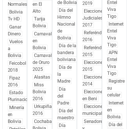
de Bolivia
Entel
2019
Normales
en El
Viva
Día del
Alto
Elecciones
Bolivia
Tigo
Himno
Judiciales
Tv HD
Tarija
Nacional
Internet
2017
Bolivia
Ganar
de
Entel
Referéndum
Dinero
Carnaval
Bolivia
Viva
2016
en
Vuelos
Tigo
Día de la
Bolivia
Referéndum
a
bandera
APN
2015
Bolivia
Carnaval
boliviana
Entel
de Oruro
Elecciones
Feicobol
Viva
Día de
2025
2015
2018
Tigo
la
Alasitas
Elecciones
Fipaz
Madre
Registre
2014
2016
Miss
su
Día
Bolivia
Elecciones
Estado
celular
del
2016
en Beni
Plurinacional
Padre
Internet
Urkupiña
Elecciones
Minería
en
Día del
2016
municipales
en
Bolivia
maestro
Bolivia
Cochabamba
Senadores
Día del
Día
Bolivia
y