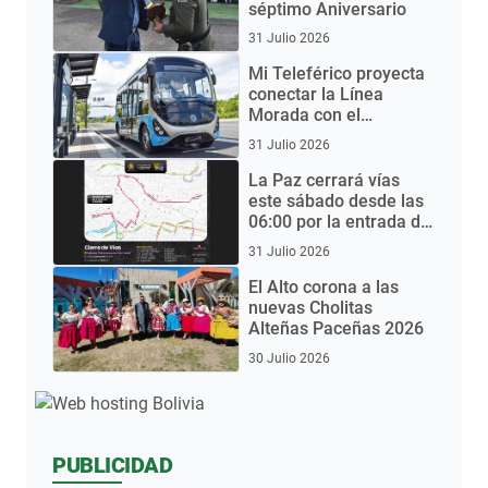
séptimo Aniversario
31 Julio 2026
Mi Teleférico proyecta
conectar la Línea
Morada con el
Aeropuerto de El Alto
31 Julio 2026
mediante buses
eléctricos
La Paz cerrará vías
este sábado desde las
06:00 por la entrada del
Gran Poder 2026
31 Julio 2026
El Alto corona a las
nuevas Cholitas
Alteñas Paceñas 2026
30 Julio 2026
PUBLICIDAD