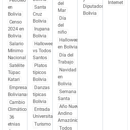
Petróleo
Internet
del
Diputados
en
Santa
Mar
Bolivia
Bolivia
Cruz
Día
Bolivia
Censo
del
2024 en
Irupana
niño
Bolivia
Bolivia
Halloween
Salario
Halloween
en Bolivia
Mínimo
vs Todos
Día del
Nacional
Santos
Trabajo
Satélite
Platos
Navidad
Túpac
típicos
en
Katari
Bolivia
Bolivia
Empresas
Danzas
Semana
Bolivianas
típicas
Santa
Bolivia
Cambio
Año Nuevo
Climático
Entrada
Andino
Universitaria
36
Amazónico
etnias
Turismo
Todos