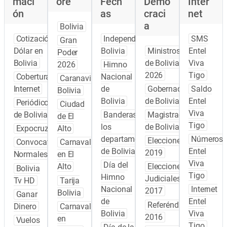
maci
ore
Fech
Demo
Inter
ón
as
craci
net
a
Bolivia
Cotización
Independencia
SMS
Gran
Dólar en
Bolivia
Ministros
Entel
Poder
Bolivia
de Bolivia
Viva
2026
Himno
2026
Tigo
Cobertura
Nacional
Caranavi
Internet
de
Gobernadores
Saldo
Bolivia
Bolivia
de Bolivia
Entel
Periódicos
Ciudad
Viva
de Bolivia
Banderas de
Magistrados
de El
Tigo
los
de Bolivia
Expocruz
Alto
departamentos
Números
Elecciones
Convocatoria
Carnaval
de Bolivia
Entel
2019
Normales
en El
Viva
Día del
Alto
Elecciones
Bolivia
Tigo
Himno
Judiciales
Tv HD
Tarija
Nacional
Internet
2017
Bolivia
Ganar
de
Entel
Referéndum
Dinero
Carnaval
Bolivia
Viva
2016
en
Vuelos
Tigo