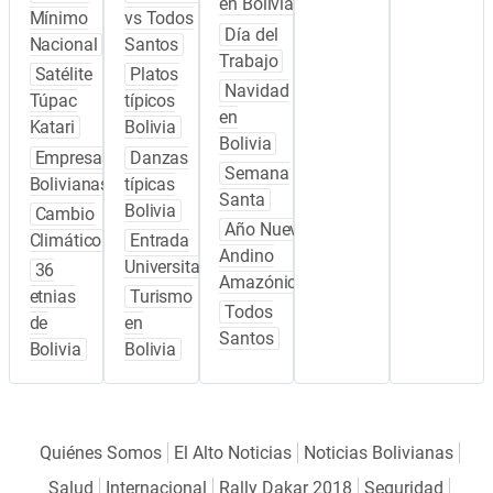
en Bolivia
Mínimo
vs Todos
Día del
Nacional
Santos
Trabajo
Satélite
Platos
Navidad
Túpac
típicos
en
Katari
Bolivia
Bolivia
Empresas
Danzas
Semana
Bolivianas
típicas
Santa
Bolivia
Cambio
Año Nuevo
Climático
Entrada
Andino
Universitaria
36
Amazónico
etnias
Turismo
Todos
de
en
Santos
Bolivia
Bolivia
Quiénes Somos
El Alto Noticias
Noticias Bolivianas
Salud
Internacional
Rally Dakar 2018
Seguridad