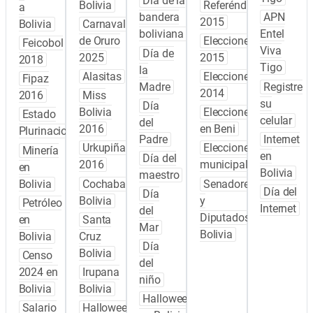
Día de la
Bolivia
Referéndum
a
bandera
APN
2015
Bolivia
Carnaval
boliviana
Entel
de Oruro
Elecciones
Feicobol
Viva
Día de
2025
2015
2018
Tigo
la
Alasitas
Elecciones
Fipaz
Madre
Registre
2014
2016
Miss
su
Día
Bolivia
Elecciones
Estado
celular
del
2016
en Beni
Plurinacional
Padre
Internet
Urkupiña
Elecciones
Minería
en
Día del
2016
municipales
en
Bolivia
maestro
Bolivia
Cochabamba
Senadores
Día del
Día
Bolivia
y
Petróleo
Internet
del
Diputados
en
Santa
Mar
Bolivia
Bolivia
Cruz
Día
Bolivia
Censo
del
2024 en
Irupana
niño
Bolivia
Bolivia
Halloween
Salario
Halloween