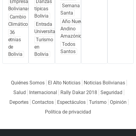
Empresas
Danzas
Semana
Bolivianas
típicas
Santa
Bolivia
Cambio
Año Nuevo
Climático
Entrada
Andino
Universitaria
36
Amazónico
etnias
Turismo
Todos
de
en
Santos
Bolivia
Bolivia
Quiénes Somos
El Alto Noticias
Noticias Bolivianas
Salud
Internacional
Rally Dakar 2018
Seguridad
Deportes
Contactos
Espectáculos
Turismo
Opinión
Política de privacidad