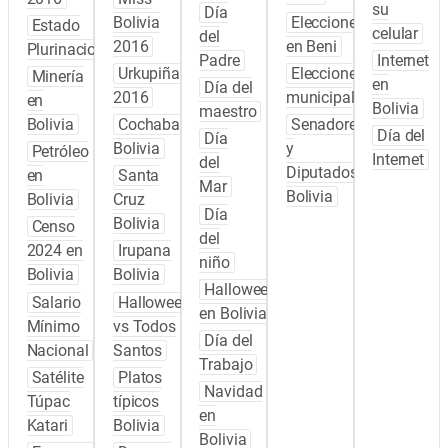
su
Día
Bolivia
Elecciones
Estado
celular
del
2016
en Beni
Plurinacional
Padre
Internet
Urkupiña
Elecciones
Minería
en
Día del
2016
municipales
en
Bolivia
maestro
Bolivia
Cochabamba
Senadores
Día del
Día
Bolivia
y
Petróleo
Internet
del
Diputados
en
Santa
Mar
Bolivia
Bolivia
Cruz
Día
Bolivia
Censo
del
2024 en
Irupana
niño
Bolivia
Bolivia
Halloween
Salario
Halloween
en Bolivia
Mínimo
vs Todos
Día del
Nacional
Santos
Trabajo
Satélite
Platos
Navidad
Túpac
típicos
en
Katari
Bolivia
Bolivia