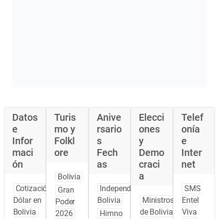
Datos
Turis
Anive
Elecci
Telef
e
mo y
rsario
ones
onía
Infor
Folkl
s
y
e
maci
ore
Fech
Demo
Inter
ón
as
craci
net
a
Bolivia
Cotización
Independencia
SMS
Gran
Dólar en
Bolivia
Ministros
Entel
Poder
Bolivia
de Bolivia
Viva
2026
Himno