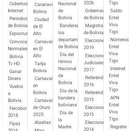
2026
Tigo
Cobertura
Nacional
Caranavi
Internet
de
Gobernadores
Saldo
Bolivia
Bolivia
de Bolivia
Entel
Periódicos
Ciudad
Viva
de Bolivia
Banderas de
Magistrados
de El
Tigo
los
de Bolivia
Expocruz
Alto
departamentos
Números
Elecciones
Convocatoria
Carnaval
de Bolivia
Entel
2019
Normales
en El
Viva
Día del
Alto
Elecciones
Bolivia
Tigo
Himno
Judiciales
Tv HD
Tarija
Nacional
Internet
2017
Bolivia
Ganar
de
Entel
Referéndum
Dinero
Carnaval
Bolivia
Viva
2016
en
Vuelos
Tigo
Día de la
Bolivia
Referéndum
a
bandera
APN
2015
Bolivia
Carnaval
boliviana
Entel
de Oruro
Elecciones
Feicobol
Viva
Día de
2025
2015
2018
Tigo
la
Alasitas
Elecciones
Fipaz
Madre
Registre
2014
2016
Miss