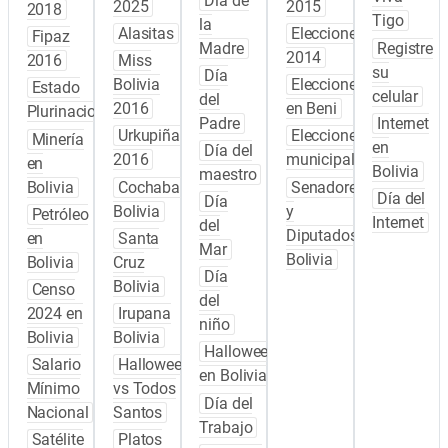
Día de
2025
2015
2018
Tigo
la
Alasitas
Elecciones
Fipaz
Madre
Registre
2014
2016
Miss
su
Día
Bolivia
Elecciones
Estado
celular
del
2016
en Beni
Plurinacional
Padre
Internet
Urkupiña
Elecciones
Minería
en
Día del
2016
municipales
en
Bolivia
maestro
Bolivia
Cochabamba
Senadores
Día del
Día
Bolivia
y
Petróleo
Internet
del
Diputados
en
Santa
Mar
Bolivia
Bolivia
Cruz
Día
Bolivia
Censo
del
2024 en
Irupana
niño
Bolivia
Bolivia
Halloween
Salario
Halloween
en Bolivia
Mínimo
vs Todos
Día del
Nacional
Santos
Trabajo
Satélite
Platos