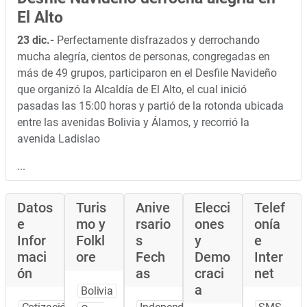
El Alto
23 dic.-
Perfectamente disfrazados y derrochando
mucha alegría, cientos de personas, congregadas en
más de 49 grupos, participaron en el Desfile Navideño
que organizó la Alcaldía de El Alto, el cual inició
pasadas las 15:00 horas y partió de la rotonda ubicada
entre las avenidas Bolivia y Álamos, y recorrió la
avenida Ladislao
...
Datos
Turis
Anive
Elecci
Telef
e
mo y
rsario
ones
onía
Infor
Folkl
s
y
e
maci
ore
Fech
Demo
Inter
ón
as
craci
net
a
Bolivia