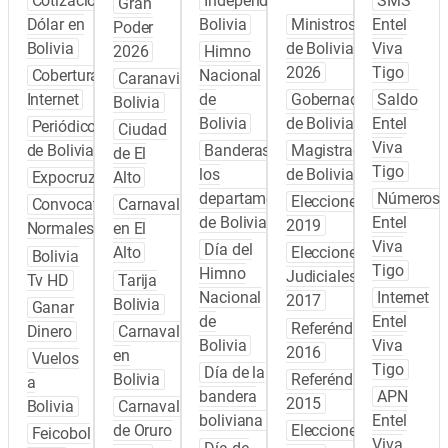
Cotización
Independencia
SMS
Gran
Dólar en
Bolivia
Ministros
Entel
Poder
Bolivia
de Bolivia
Viva
2026
Himno
2026
Tigo
Cobertura
Nacional
Caranavi
Internet
de
Gobernadores
Saldo
Bolivia
Bolivia
de Bolivia
Entel
Periódicos
Ciudad
Viva
de Bolivia
Banderas de
Magistrados
de El
Tigo
los
de Bolivia
Expocruz
Alto
departamentos
Números
Elecciones
Convocatoria
Carnaval
de Bolivia
Entel
2019
Normales
en El
Viva
Día del
Alto
Elecciones
Bolivia
Tigo
Himno
Judiciales
Tv HD
Tarija
Nacional
Internet
2017
Bolivia
Ganar
de
Entel
Referéndum
Dinero
Carnaval
Bolivia
Viva
2016
en
Vuelos
Tigo
Día de la
Bolivia
Referéndum
a
bandera
APN
2015
Bolivia
Carnaval
boliviana
Entel
de Oruro
Elecciones
Feicobol
Viva