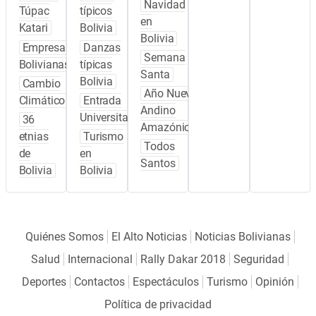
Navidad
Túpac
típicos
en
Katari
Bolivia
Bolivia
Empresas
Danzas
Semana
Bolivianas
típicas
Santa
Bolivia
Cambio
Año Nuevo
Climático
Entrada
Andino
Universitaria
36
Amazónico
etnias
Turismo
Todos
de
en
Santos
Bolivia
Bolivia
Quiénes Somos
El Alto Noticias
Noticias Bolivianas
Salud
Internacional
Rally Dakar 2018
Seguridad
Deportes
Contactos
Espectáculos
Turismo
Opinión
Política de privacidad