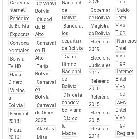
2026
Tigo
Cobertura
Nacional
Caranavi
Internet
de
Gobernadores
Saldo
Bolivia
Bolivia
de Bolivia
Entel
Periódicos
Ciudad
Viva
de Bolivia
Banderas de
Magistrados
de El
Tigo
los
de Bolivia
Expocruz
Alto
departamentos
Números
Elecciones
Convocatoria
Carnaval
de Bolivia
Entel
2019
Normales
en El
Viva
Día del
Alto
Elecciones
Bolivia
Tigo
Himno
Judiciales
Tv HD
Tarija
Nacional
Internet
2017
Bolivia
Ganar
de
Entel
Referéndum
Dinero
Carnaval
Bolivia
Viva
2016
en
Vuelos
Tigo
Día de la
Bolivia
Referéndum
a
bandera
APN
2015
Bolivia
Carnaval
boliviana
Entel
de Oruro
Elecciones
Feicobol
Viva
Día de
2025
2015
2018
Tigo
la
Alasitas
Elecciones
Fipaz
Madre
Registre
2014
2016
Miss