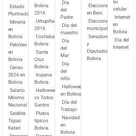
su
Día
Bolivia
Elecciones
Estado
celular
del
2016
en Beni
Plurinacional
Padre
Internet
Urkupiña
Elecciones
Minería
en
Día del
2016
municipales
en
Bolivia
maestro
Bolivia
Cochabamba
Senadores
Día del
Día
Bolivia
y
Petróleo
Internet
del
Diputados
en
Santa
Mar
Bolivia
Bolivia
Cruz
Día
Bolivia
Censo
del
2024 en
Irupana
niño
Bolivia
Bolivia
Halloween
Salario
Halloween
en Bolivia
Mínimo
vs Todos
Día del
Nacional
Santos
Trabajo
Satélite
Platos
Navidad
Túpac
típicos
en
Katari
Bolivia
Bolivia