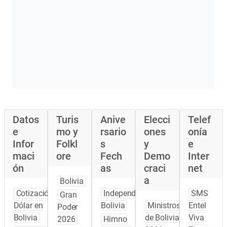
Datos
Turis
Anive
Elecci
Telef
e
mo y
rsario
ones
onía
Infor
Folkl
s
y
e
maci
ore
Fech
Demo
Inter
ón
as
craci
net
a
Bolivia
Cotización
Independencia
SMS
Gran
Dólar en
Bolivia
Ministros
Entel
Poder
Bolivia
de Bolivia
Viva
2026
Himno