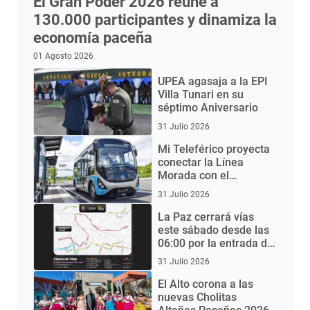
El Gran Poder 2026 reúne a
130.000 participantes y dinamiza la
economía paceña
01 Agosto 2026
UPEA agasaja a la EPI
Villa Tunari en su
séptimo Aniversario
31 Julio 2026
Mi Teleférico proyecta
conectar la Línea
Morada con el
Aeropuerto de El Alto
31 Julio 2026
mediante buses
eléctricos
La Paz cerrará vías
este sábado desde las
06:00 por la entrada del
Gran Poder 2026
31 Julio 2026
El Alto corona a las
nuevas Cholitas