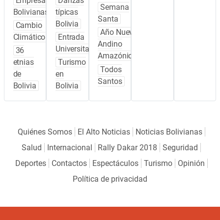
Empresas
Danzas
Semana
Bolivianas
típicas
Santa
Bolivia
Cambio
Año Nuevo
Climático
Entrada
Andino
Universitaria
36
Amazónico
etnias
Turismo
Todos
de
en
Santos
Bolivia
Bolivia
Quiénes Somos
El Alto Noticias
Noticias Bolivianas
Salud
Internacional
Rally Dakar 2018
Seguridad
Deportes
Contactos
Espectáculos
Turismo
Opinión
Política de privacidad