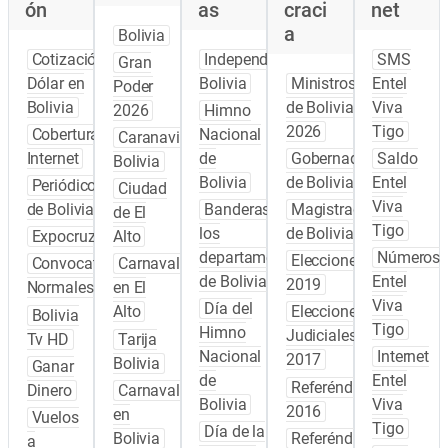
ón
as
craci
net
a
Bolivia
Cotización
Independencia
SMS
Gran
Dólar en
Bolivia
Ministros
Entel
Poder
Bolivia
de Bolivia
Viva
2026
Himno
2026
Tigo
Cobertura
Nacional
Caranavi
Internet
de
Gobernadores
Saldo
Bolivia
Bolivia
de Bolivia
Entel
Periódicos
Ciudad
Viva
de Bolivia
Banderas de
Magistrados
de El
Tigo
los
de Bolivia
Expocruz
Alto
departamentos
Números
Elecciones
Convocatoria
Carnaval
de Bolivia
Entel
2019
Normales
en El
Viva
Día del
Alto
Elecciones
Bolivia
Tigo
Himno
Judiciales
Tv HD
Tarija
Nacional
Internet
2017
Bolivia
Ganar
de
Entel
Referéndum
Dinero
Carnaval
Bolivia
Viva
2016
en
Vuelos
Tigo
Día de la
Bolivia
Referéndum
a