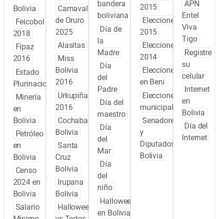
bandera
APN
2015
Bolivia
Carnaval
boliviana
Entel
de Oruro
Elecciones
Feicobol
Viva
Día de
2025
2015
2018
Tigo
la
Alasitas
Elecciones
Fipaz
Madre
Registre
2014
2016
Miss
su
Día
Bolivia
Elecciones
Estado
celular
del
2016
en Beni
Plurinacional
Padre
Internet
Urkupiña
Elecciones
Minería
en
Día del
2016
municipales
en
Bolivia
maestro
Bolivia
Cochabamba
Senadores
Día del
Día
Bolivia
y
Petróleo
Internet
del
Diputados
en
Santa
Mar
Bolivia
Bolivia
Cruz
Día
Bolivia
Censo
del
2024 en
Irupana
niño
Bolivia
Bolivia
Halloween
Salario
Halloween
en Bolivia
Mínimo
vs Todos