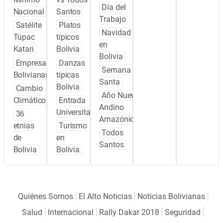
Día del
Nacional
Santos
Trabajo
Satélite
Platos
Navidad
Túpac
típicos
en
Katari
Bolivia
Bolivia
Empresas
Danzas
Semana
Bolivianas
típicas
Santa
Bolivia
Cambio
Año Nuevo
Climático
Entrada
Andino
Universitaria
36
Amazónico
etnias
Turismo
Todos
de
en
Santos
Bolivia
Bolivia
Quiénes Somos
El Alto Noticias
Noticias Bolivianas
Salud
Internacional
Rally Dakar 2018
Seguridad