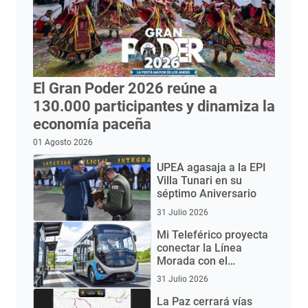
El Gran Poder 2026 reúne a
130.000 participantes y dinamiza la
economía paceña
01 Agosto 2026
UPEA agasaja a la EPI
Villa Tunari en su
séptimo Aniversario
31 Julio 2026
Mi Teleférico proyecta
conectar la Línea
Morada con el
Aeropuerto de El Alto
31 Julio 2026
mediante buses
eléctricos
La Paz cerrará vías