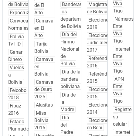
Viva
de Bolivia
Banderas de
Magistrados
de El
Tigo
los
de Bolivia
Expocruz
Alto
departamentos
Números
Elecciones
Convocatoria
Carnaval
de Bolivia
Entel
2019
Normales
en El
Viva
Día del
Alto
Elecciones
Bolivia
Tigo
Himno
Judiciales
Tv HD
Tarija
Nacional
Internet
2017
Bolivia
Ganar
de
Entel
Referéndum
Dinero
Carnaval
Bolivia
Viva
2016
en
Vuelos
Tigo
Día de la
Bolivia
Referéndum
a
bandera
APN
2015
Bolivia
Carnaval
boliviana
Entel
de Oruro
Elecciones
Feicobol
Viva
Día de
2025
2015
2018
Tigo
la
Alasitas
Elecciones
Fipaz
Madre
Registre
2014
2016
Miss
su
Día
Bolivia
Elecciones
Estado
celular
del
2016
en Beni
Plurinacional
Padre
Internet