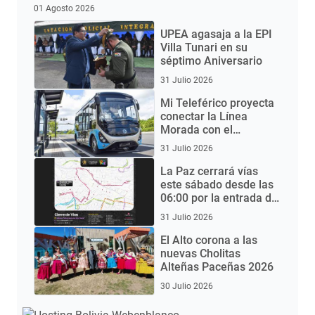
01 Agosto 2026
UPEA agasaja a la EPI
Villa Tunari en su
séptimo Aniversario
31 Julio 2026
Mi Teleférico proyecta
conectar la Línea
Morada con el
Aeropuerto de El Alto
31 Julio 2026
mediante buses
eléctricos
La Paz cerrará vías
este sábado desde las
06:00 por la entrada del
Gran Poder 2026
31 Julio 2026
El Alto corona a las
nuevas Cholitas
Alteñas Paceñas 2026
30 Julio 2026