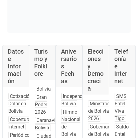
Datos
Turis
Anive
Elecci
Telef
e
mo y
rsario
ones
onía
Infor
Folkl
s
y
e
maci
ore
Fech
Demo
Inter
ón
as
craci
net
a
Bolivia
Cotización
Independencia
SMS
Gran
Dólar en
Bolivia
Ministros
Entel
Poder
Bolivia
de Bolivia
Viva
2026
Himno
2026
Tigo
Cobertura
Nacional
Caranavi
Internet
de
Gobernadores
Saldo
Bolivia
Bolivia
de Bolivia
Entel
Periódicos
Ciudad