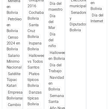
Urkupiña
Elecciones
Minería
en
Día del
2016
municipales
en
Bolivia
maestro
Bolivia
Cochabamba
Senadores
Día del
Día
Bolivia
y
Petróleo
Internet
del
Diputados
en
Santa
Mar
Bolivia
Bolivia
Cruz
Día
Bolivia
Censo
del
2024 en
Irupana
niño
Bolivia
Bolivia
Halloween
Salario
Halloween
en Bolivia
Mínimo
vs Todos
Día del
Nacional
Santos
Trabajo
Satélite
Platos
Navidad
Túpac
típicos
en
Katari
Bolivia
Bolivia
Empresas
Danzas
Semana
Bolivianas
típicas
Santa
Bolivia
Cambio
Año Nuevo