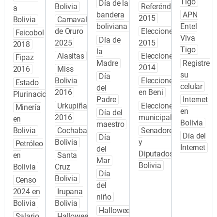
Tigo
Día de la
Bolivia
Referéndum
a
bandera
APN
2015
Bolivia
Carnaval
boliviana
Entel
de Oruro
Elecciones
Feicobol
Viva
Día de
2025
2015
2018
Tigo
la
Alasitas
Elecciones
Fipaz
Madre
Registre
2014
2016
Miss
su
Día
Bolivia
Elecciones
Estado
celular
del
2016
en Beni
Plurinacional
Padre
Internet
Urkupiña
Elecciones
Minería
en
Día del
2016
municipales
en
Bolivia
maestro
Bolivia
Cochabamba
Senadores
Día del
Día
Bolivia
y
Petróleo
Internet
del
Diputados
en
Santa
Mar
Bolivia
Bolivia
Cruz
Día
Bolivia
Censo
del
2024 en
Irupana
niño
Bolivia
Bolivia
Halloween
Salario
Halloween