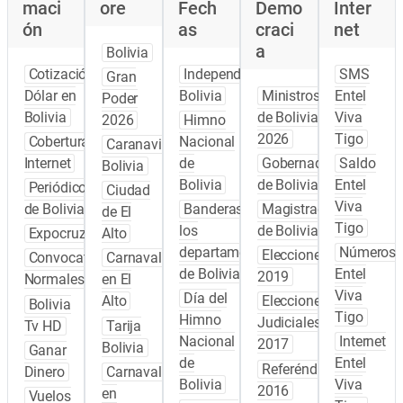
maci
ore
Fech
Demo
Inter
ón
as
craci
net
a
Bolivia
Cotización
Independencia
SMS
Gran
Dólar en
Bolivia
Ministros
Entel
Poder
Bolivia
de Bolivia
Viva
2026
Himno
2026
Tigo
Cobertura
Nacional
Caranavi
Internet
de
Gobernadores
Saldo
Bolivia
Bolivia
de Bolivia
Entel
Periódicos
Ciudad
Viva
de Bolivia
Banderas de
Magistrados
de El
Tigo
los
de Bolivia
Expocruz
Alto
departamentos
Números
Elecciones
Convocatoria
Carnaval
de Bolivia
Entel
2019
Normales
en El
Viva
Día del
Alto
Elecciones
Bolivia
Tigo
Himno
Judiciales
Tv HD
Tarija
Nacional
Internet
2017
Bolivia
Ganar
de
Entel
Referéndum
Dinero
Carnaval
Bolivia
Viva
2016
en
Vuelos