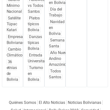
en Bolivia
Mínimo
vs Todos
Día del
Nacional
Santos
Trabajo
Satélite
Platos
Navidad
Túpac
típicos
en
Katari
Bolivia
Bolivia
Empresas
Danzas
Semana
Bolivianas
típicas
Santa
Bolivia
Cambio
Año Nuevo
Climático
Entrada
Andino
Universitaria
36
Amazónico
etnias
Turismo
Todos
de
en
Santos
Bolivia
Bolivia
Quiénes Somos
El Alto Noticias
Noticias Bolivianas