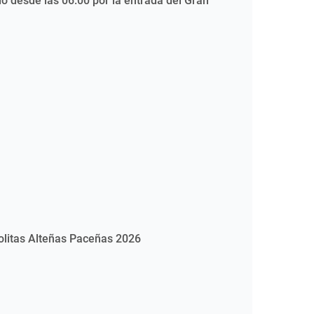
o desde las 06:00 por la entrada del Gran
holitas Alteñas Paceñas 2026