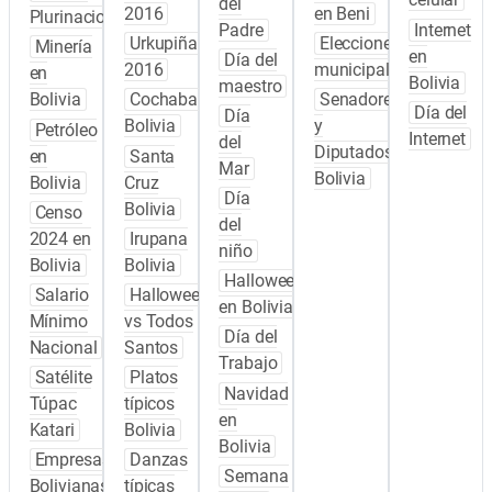
del
2016
en Beni
Plurinacional
Padre
Internet
Urkupiña
Elecciones
Minería
en
Día del
2016
municipales
en
Bolivia
maestro
Bolivia
Cochabamba
Senadores
Día del
Día
Bolivia
y
Petróleo
Internet
del
Diputados
en
Santa
Mar
Bolivia
Bolivia
Cruz
Día
Bolivia
Censo
del
2024 en
Irupana
niño
Bolivia
Bolivia
Halloween
Salario
Halloween
en Bolivia
Mínimo
vs Todos
Día del
Nacional
Santos
Trabajo
Satélite
Platos
Navidad
Túpac
típicos
en
Katari
Bolivia
Bolivia
Empresas
Danzas
Semana
Bolivianas
típicas