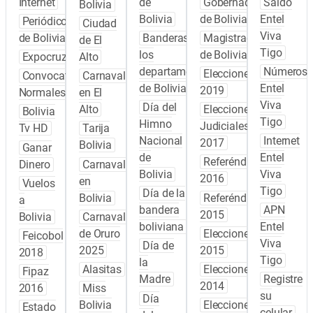
Internet
de
Gobernadores
Saldo
Bolivia
Bolivia
de Bolivia
Entel
Periódicos
Ciudad
Viva
de Bolivia
Banderas de
Magistrados
de El
Tigo
los
de Bolivia
Expocruz
Alto
departamentos
Números
Elecciones
Convocatoria
Carnaval
de Bolivia
Entel
2019
Normales
en El
Viva
Día del
Alto
Elecciones
Bolivia
Tigo
Himno
Judiciales
Tv HD
Tarija
Nacional
Internet
2017
Bolivia
Ganar
de
Entel
Referéndum
Dinero
Carnaval
Bolivia
Viva
2016
en
Vuelos
Tigo
Día de la
Bolivia
Referéndum
a
bandera
APN
2015
Bolivia
Carnaval
boliviana
Entel
de Oruro
Elecciones
Feicobol
Viva
Día de
2025
2015
2018
Tigo
la
Alasitas
Elecciones
Fipaz
Madre
Registre
2014
2016
Miss
su
Día
Bolivia
Elecciones
Estado
celular