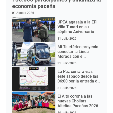
economía paceña
01 Agosto 2026
UPEA agasaja a la EPI
Villa Tunari en su
séptimo Aniversario
31 Julio 2026
Mi Teleférico proyecta
conectar la Línea
Morada con el
Aeropuerto de El Alto
31 Julio 2026
mediante buses
eléctricos
La Paz cerrará vías
este sábado desde las
06:00 por la entrada del
Gran Poder 2026
31 Julio 2026
El Alto corona a las
nuevas Cholitas
Alteñas Paceñas 2026
30 Julio 2026