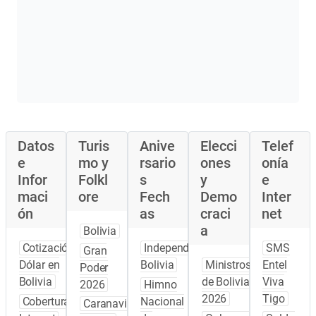
Datos
Turis
Anive
Elecci
Telef
e
mo y
rsario
ones
onía
Infor
Folkl
s
y
e
maci
ore
Fech
Demo
Inter
ón
as
craci
net
a
Bolivia
Cotización
Independencia
SMS
Gran
Dólar en
Bolivia
Ministros
Entel
Poder
Bolivia
de Bolivia
Viva
2026
Himno
2026
Tigo
Cobertura
Nacional
Caranavi