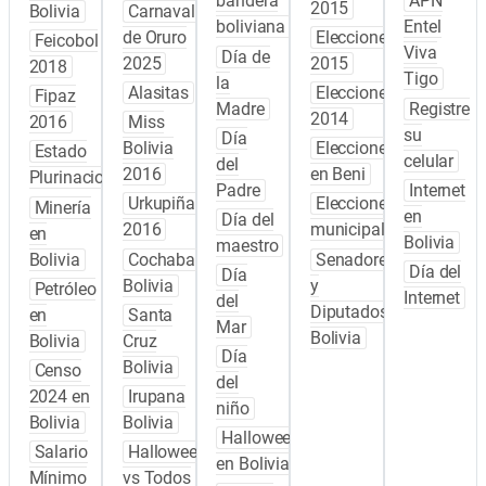
bandera
APN
2015
Bolivia
Carnaval
boliviana
Entel
de Oruro
Elecciones
Feicobol
Viva
Día de
2025
2015
2018
Tigo
la
Alasitas
Elecciones
Fipaz
Madre
Registre
2014
2016
Miss
su
Día
Bolivia
Elecciones
Estado
celular
del
2016
en Beni
Plurinacional
Padre
Internet
Urkupiña
Elecciones
Minería
en
Día del
2016
municipales
en
Bolivia
maestro
Bolivia
Cochabamba
Senadores
Día del
Día
Bolivia
y
Petróleo
Internet
del
Diputados
en
Santa
Mar
Bolivia
Bolivia
Cruz
Día
Bolivia
Censo
del
2024 en
Irupana
niño
Bolivia
Bolivia
Halloween
Salario
Halloween
en Bolivia
Mínimo
vs Todos