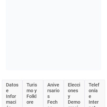
Datos
Turis
Anive
Elecci
Telef
e
mo y
rsario
ones
onía
Infor
Folkl
s
y
e
maci
ore
Fech
Demo
Inter