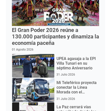
El Gran Poder 2026 reúne a
130.000 participantes y dinamiza la
economía paceña
01 Agosto 2026
UPEA agasaja a la EPI
Villa Tunari en su
séptimo Aniversario
31 Julio 2026
Mi Teleférico proyecta
conectar la Línea
Morada con el
Aeropuerto de El Alto
31 Julio 2026
mediante buses
eléctricos
La Paz cerrará vías