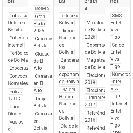
ón
as
craci
net
a
Bolivia
Cotización
Independencia
SMS
Gran
Dólar en
Bolivia
Ministros
Entel
Poder
Bolivia
de Bolivia
Viva
2026
Himno
2026
Tigo
Cobertura
Nacional
Caranavi
Internet
de
Gobernadores
Saldo
Bolivia
Bolivia
de Bolivia
Entel
Periódicos
Ciudad
Viva
de Bolivia
Banderas de
Magistrados
de El
Tigo
los
de Bolivia
Expocruz
Alto
departamentos
Números
Elecciones
Convocatoria
Carnaval
de Bolivia
Entel
2019
Normales
en El
Viva
Día del
Alto
Elecciones
Bolivia
Tigo
Himno
Judiciales
Tv HD
Tarija
Nacional
Internet
2017
Bolivia
Ganar
de
Entel
Referéndum
Dinero
Carnaval
Bolivia
Viva
2016
en
Vuelos
Tigo
Día de la
Bolivia
Referéndum
a