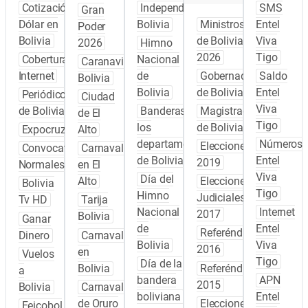
Cotización
Independencia
SMS
Gran
Dólar en
Bolivia
Ministros
Entel
Poder
Bolivia
de Bolivia
Viva
2026
Himno
2026
Tigo
Cobertura
Nacional
Caranavi
Internet
de
Gobernadores
Saldo
Bolivia
Bolivia
de Bolivia
Entel
Periódicos
Ciudad
Viva
de Bolivia
Banderas de
Magistrados
de El
Tigo
los
de Bolivia
Expocruz
Alto
departamentos
Números
Elecciones
Convocatoria
Carnaval
de Bolivia
Entel
2019
Normales
en El
Viva
Día del
Alto
Elecciones
Bolivia
Tigo
Himno
Judiciales
Tv HD
Tarija
Nacional
Internet
2017
Bolivia
Ganar
de
Entel
Referéndum
Dinero
Carnaval
Bolivia
Viva
2016
en
Vuelos
Tigo
Día de la
Bolivia
Referéndum
a
bandera
APN
2015
Bolivia
Carnaval
boliviana
Entel
de Oruro
Elecciones
Feicobol