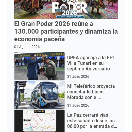
El Gran Poder 2026 reúne a
130.000 participantes y dinamiza la
economía paceña
01 Agosto 2026
UPEA agasaja a la EPI
Villa Tunari en su
séptimo Aniversario
31 Julio 2026
Mi Teleférico proyecta
conectar la Línea
Morada con el
Aeropuerto de El Alto
31 Julio 2026
mediante buses
eléctricos
La Paz cerrará vías
este sábado desde las
06:00 por la entrada del
Gran Poder 2026