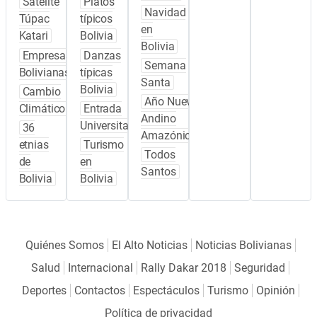
Satélite
Platos
Navidad
Túpac
típicos
en
Katari
Bolivia
Bolivia
Empresas
Danzas
Semana
Bolivianas
típicas
Santa
Bolivia
Cambio
Año Nuevo
Climático
Entrada
Andino
Universitaria
36
Amazónico
etnias
Turismo
Todos
de
en
Santos
Bolivia
Bolivia
Quiénes Somos
El Alto Noticias
Noticias Bolivianas
Salud
Internacional
Rally Dakar 2018
Seguridad
Deportes
Contactos
Espectáculos
Turismo
Opinión
Política de privacidad