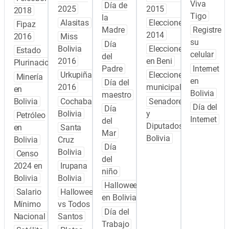
Viva
Día de
2025
2015
2018
Tigo
la
Alasitas
Elecciones
Fipaz
Madre
Registre
2014
2016
Miss
su
Día
Bolivia
Elecciones
Estado
celular
del
2016
en Beni
Plurinacional
Padre
Internet
Urkupiña
Elecciones
Minería
en
Día del
2016
municipales
en
Bolivia
maestro
Bolivia
Cochabamba
Senadores
Día del
Día
Bolivia
y
Petróleo
Internet
del
Diputados
en
Santa
Mar
Bolivia
Bolivia
Cruz
Día
Bolivia
Censo
del
2024 en
Irupana
niño
Bolivia
Bolivia
Halloween
Salario
Halloween
en Bolivia
Mínimo
vs Todos
Día del
Nacional
Santos
Trabajo