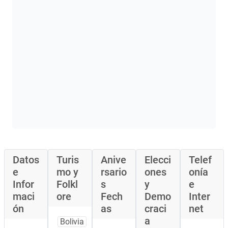
Datos
Turis
Anive
Elecci
Telef
e
mo y
rsario
ones
onía
Infor
Folkl
s
y
e
maci
ore
Fech
Demo
Inter
ón
as
craci
net
a
Bolivia