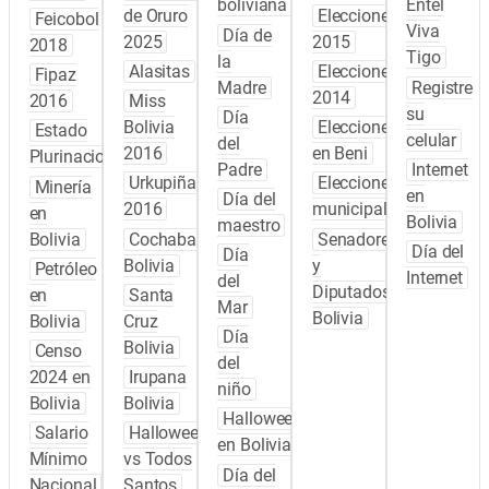
boliviana
Entel
de Oruro
Elecciones
Feicobol
Viva
Día de
2025
2015
2018
Tigo
la
Alasitas
Elecciones
Fipaz
Madre
Registre
2014
2016
Miss
su
Día
Bolivia
Elecciones
Estado
celular
del
2016
en Beni
Plurinacional
Padre
Internet
Urkupiña
Elecciones
Minería
en
Día del
2016
municipales
en
Bolivia
maestro
Bolivia
Cochabamba
Senadores
Día del
Día
Bolivia
y
Petróleo
Internet
del
Diputados
en
Santa
Mar
Bolivia
Bolivia
Cruz
Día
Bolivia
Censo
del
2024 en
Irupana
niño
Bolivia
Bolivia
Halloween
Salario
Halloween
en Bolivia
Mínimo
vs Todos
Día del
Nacional
Santos