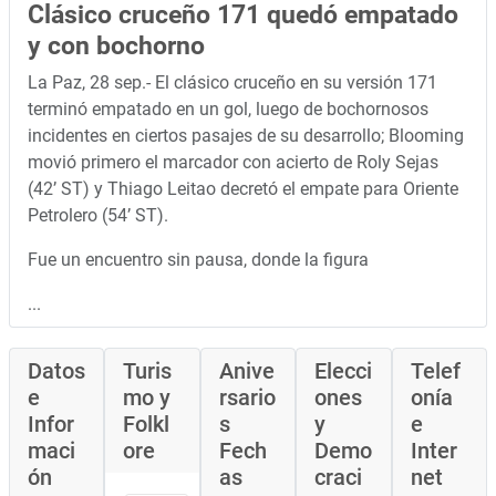
Clásico cruceño 171 quedó empatado
y con bochorno
La Paz, 28 sep.- El clásico cruceño en su versión 171
terminó empatado en un gol, luego de bochornosos
incidentes en ciertos pasajes de su desarrollo; Blooming
movió primero el marcador con acierto de Roly Sejas
(42’ ST) y Thiago Leitao decretó el empate para Oriente
Petrolero (54’ ST).
Fue un encuentro sin pausa, donde la figura
...
Datos
Turis
Anive
Elecci
Telef
e
mo y
rsario
ones
onía
Infor
Folkl
s
y
e
maci
ore
Fech
Demo
Inter
ón
as
craci
net