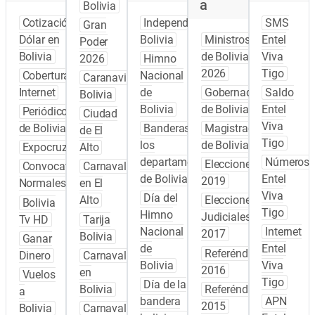
a
Bolivia
Cotización
Independencia
SMS
Gran
Dólar en
Bolivia
Ministros
Entel
Poder
Bolivia
de Bolivia
Viva
2026
Himno
2026
Tigo
Cobertura
Nacional
Caranavi
Internet
de
Gobernadores
Saldo
Bolivia
Bolivia
de Bolivia
Entel
Periódicos
Ciudad
Viva
de Bolivia
Banderas de
Magistrados
de El
Tigo
los
de Bolivia
Expocruz
Alto
departamentos
Números
Elecciones
Convocatoria
Carnaval
de Bolivia
Entel
2019
Normales
en El
Viva
Día del
Alto
Elecciones
Bolivia
Tigo
Himno
Judiciales
Tv HD
Tarija
Nacional
Internet
2017
Bolivia
Ganar
de
Entel
Referéndum
Dinero
Carnaval
Bolivia
Viva
2016
en
Vuelos
Tigo
Día de la
Bolivia
Referéndum
a
bandera
APN
2015
Bolivia
Carnaval