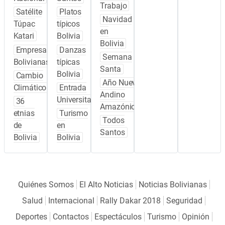
Trabajo
Satélite
Platos
Navidad
Túpac
típicos
en
Katari
Bolivia
Bolivia
Empresas
Danzas
Semana
Bolivianas
típicas
Santa
Bolivia
Cambio
Año Nuevo
Climático
Entrada
Andino
Universitaria
36
Amazónico
etnias
Turismo
Todos
de
en
Santos
Bolivia
Bolivia
Quiénes Somos
El Alto Noticias
Noticias Bolivianas
Salud
Internacional
Rally Dakar 2018
Seguridad
Deportes
Contactos
Espectáculos
Turismo
Opinión