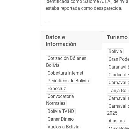
identificada como Salomé A.T.A., de 49 añ
estaba reportada como desaparecida,
...
Datos e
Turismo 
Información
Bolivia
Cotización Dólar en
Gran Pode
Bolivia
Caranavi B
Cobertura Internet
Ciudad de 
Periódicos de Bolivia
Carnaval e
Expocruz
Tarija Boli
Convocatoria
Carnaval e
Normales
Carnaval 
Bolivia Tv HD
2025
Ganar Dinero
Alasitas
Vuelos a Bolivia
Miss Boli