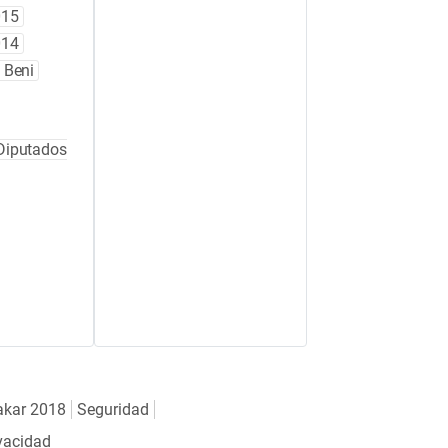
015
014
 Beni
Diputados
akar 2018
Seguridad
ivacidad