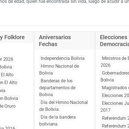
os de edad, quien fue encontrada sin vida, luego de acudir a un 
y Folklore
Aniversarios
Elecciones 
Fechas
Democraci
Independencia Bolivia
Ministros de 
r 2026
2026
Himno Nacional de
olivia
Bolivia
Gobernadores
El Alto
Bolivia
Banderas de los
n El Alto
departamentos de
Magistrados d
via
Bolivia
Elecciones 2
n Bolivia
Día del Himno Nacional
Elecciones Ju
de Oruro
de Bolivia
2017
Día de la bandera
Referéndum 
boliviana
Referéndum 
via 2016