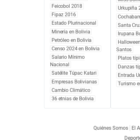
Feicobol 2018
Urkupiña 
Fipaz 2016
Cochabam
Estado Plurinacional
Santa Cru
Minería en Bolivia
Irupana Bo
Petróleo en Bolivia
Halloween
Censo 2024 en Bolivia
Santos
Salario Mínimo
Platos típ
Nacional
Danzas típ
Satélite Túpac Katari
Entrada Un
Empresas Bolivianas
Turismo e
Cambio Climático
36 etnias de Bolivia
Quiénes Somos
El A
Deport