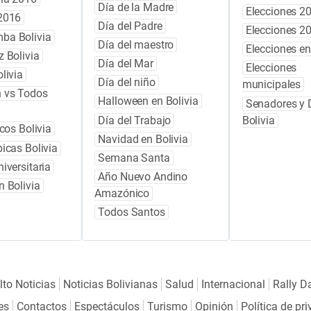
Día de la Madre
Elecciones 2
2016
Día del Padre
Elecciones 2
ba Bolivia
Día del maestro
Elecciones en
z Bolivia
Día del Mar
Elecciones
livia
Día del niño
municipales
 vs Todos
Halloween en Bolivia
Senadores y 
Día del Trabajo
Bolivia
icos Bolivia
Navidad en Bolivia
icas Bolivia
Semana Santa
iversitaria
Año Nuevo Andino
n Bolivia
Amazónico
Todos Santos
lto Noticias
Noticias Bolivianas
Salud
Internacional
Rally D
es
Contactos
Espectáculos
Turismo
Opinión
Política de pr