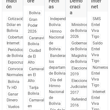
maci
ore
Fech
Demo
Inter
ón
as
craci
net
a
Bolivia
Cotización
Independencia
SMS
Gran
Dólar en
Bolivia
Ministros
Entel
Poder
Bolivia
de Bolivia
Viva
2026
Himno
2026
Tigo
Cobertura
Nacional
Caranavi
Internet
de
Gobernadores
Saldo
Bolivia
Bolivia
de Bolivia
Entel
Periódicos
Ciudad
Viva
de Bolivia
Banderas de
Magistrados
de El
Tigo
los
de Bolivia
Expocruz
Alto
departamentos
Números
Elecciones
Convocatoria
Carnaval
de Bolivia
Entel
2019
Normales
en El
Viva
Día del
Alto
Elecciones
Bolivia
Tigo
Himno
Judiciales
Tv HD
Tarija
Nacional
Internet
2017
Bolivia
Ganar
de
Entel
Referéndum
Dinero
Carnaval
Bolivia
Viva
2016
en
Vuelos
Tigo