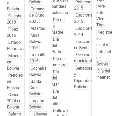
Día de la
Bolivia
Referéndum
a
bandera
APN
2015
Bolivia
Carnaval
boliviana
Entel
de Oruro
Elecciones
Feicobol
Viva
Día de
2025
2015
2018
Tigo
la
Alasitas
Elecciones
Fipaz
Madre
Registre
2014
2016
Miss
su
Día
Bolivia
Elecciones
Estado
celular
del
2016
en Beni
Plurinacional
Padre
Internet
Urkupiña
Elecciones
Minería
en
Día del
2016
municipales
en
Bolivia
maestro
Bolivia
Cochabamba
Senadores
Día del
Día
Bolivia
y
Petróleo
Internet
del
Diputados
en
Santa
Mar
Bolivia
Bolivia
Cruz
Día
Bolivia
Censo
del
2024 en
Irupana
niño
Bolivia
Bolivia
Halloween
Salario
Halloween