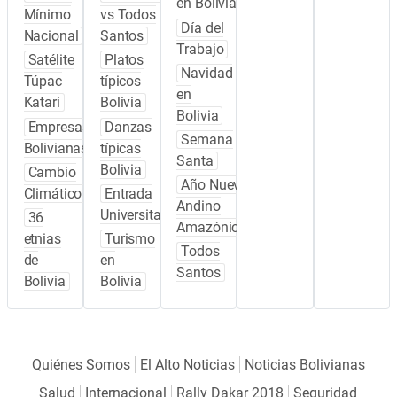
en Bolivia
Mínimo
vs Todos
Día del
Nacional
Santos
Trabajo
Satélite
Platos
Navidad
Túpac
típicos
en
Katari
Bolivia
Bolivia
Empresas
Danzas
Semana
Bolivianas
típicas
Santa
Bolivia
Cambio
Año Nuevo
Climático
Entrada
Andino
Universitaria
36
Amazónico
etnias
Turismo
Todos
de
en
Santos
Bolivia
Bolivia
Quiénes Somos
El Alto Noticias
Noticias Bolivianas
Salud
Internacional
Rally Dakar 2018
Seguridad